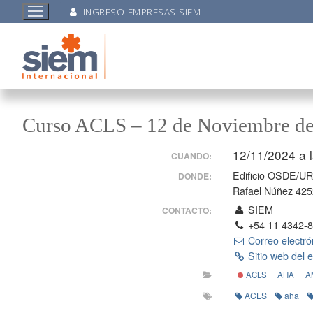
INGRESO EMPRESAS SIEM
Curso ACLS – 12 de Noviembre de
12/11/2024 a 
CUANDO:
Edificio OSDE/UR
DONDE:
Rafael Núñez 425
SIEM
CONTACTO:
+54 11 4342-
Correo electró
Sitio web del 
ACLS
AHA
A
ACLS
aha