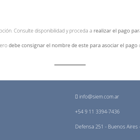
ipción. Consulte disponibilidad y proceda a
realizar el pago par
cero
debe consignar el nombre de este para asociar el pago
c
info@siem.com.ar
+54 9 11 3394-7436
Defensa 251 - Buenos Aires -