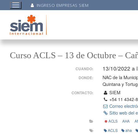
INGRESO EMPRESAS SIEM
Curso ACLS – 13 de Octubre – Cañ
13/10/2022 a 
CUANDO:
NAC de la Munici
DONDE:
Quintana y Tortu
SIEM
CONTACTO:
+54 11 4342-
Correo electró
Sitio web del 
ACLS
AHA
A
ACLS
aha