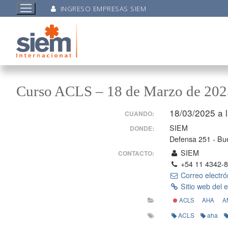
INGRESO EMPRESAS SIEM
Curso ACLS – 18 de Marzo de 202
18/03/2025 a 
CUANDO:
SIEM
DONDE:
Defensa 251 - Bue
SIEM
CONTACTO:
+54 11 4342-
Correo electró
Sitio web del 
ACLS
AHA
A
ACLS
aha