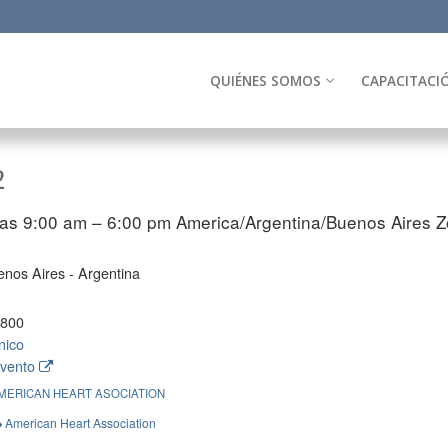
QUIÉNES SOMOS
CAPACITACI
2
las 9:00 am – 6:00 pm
America/Argentina/Buenos Aires Z
nos Aires - Argentina
8800
nico
evento
MERICAN HEART ASOCIATION
American Heart Association