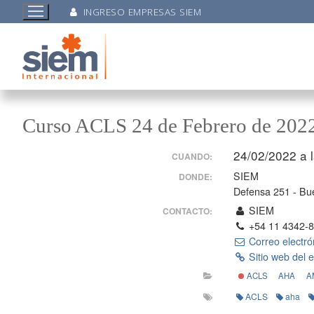
INGRESO EMPRESAS SIEM
Curso ACLS 24 de Febrero de 202
24/02/2022 a 
CUANDO:
SIEM
DONDE:
Defensa 251 - Bue
SIEM
CONTACTO:
+54 11 4342-
Correo electró
Sitio web del 
ACLS
AHA
A
ACLS
aha