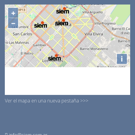
Ver el mapa en una nueva pestaña >>>
info@siem.com.ar
+54 9 11 3394-7436