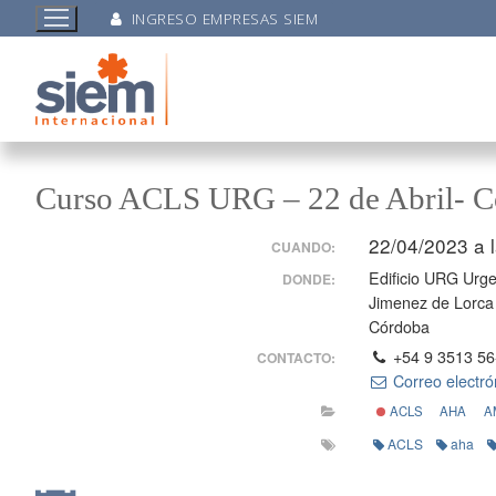
INGRESO EMPRESAS SIEM
Curso ACLS URG – 22 de Abril- 
22/04/2023 a 
CUANDO:
Edificio URG Urg
DONDE:
Jimenez de Lorca
Córdoba
+54 9 3513 56
CONTACTO:
Correo electró
ACLS
AHA
A
ACLS
aha