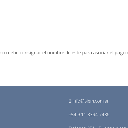
cero
debe consignar el nombre de este para asociar el pago
c
info@siem.com.ar
+54 9 11 3394-7436