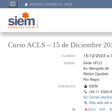
INGRESO EMPRESAS SIEM
Curso ACLS – 15 de Diciembre 202
15/12/2023 a 
CUANDO:
Sede UFLO
DONDE:
Av. Mengelle 68
R8324 Cipolletti
Río Negro
SIEM
CONTACTO:
+54 11 4342-
Correo electró
Sitio web del 
ACLS
AHA
A