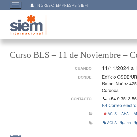
INGRESO EMPRESAS SIEM
Curso BLS – 11 de Noviembre – C
11/11/2024 a 
CUANDO:
Edificio OSDE/UR
DONDE:
Rafael Núñez 425
Córdoba
+54 9 3513 56
CONTACTO:
Correo electró
ACLS
AHA
A
ACLS
aha