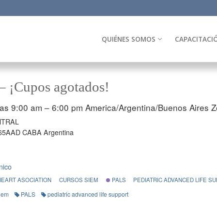
QUIÉNES SOMOS
CAPACITACI
– ¡Cupos agotados!
las 9:00 am – 6:00 pm
America/Argentina/Buenos Aires Z
NTRAL
65AAD CABA Argentina
nico
HEART ASOCIATION
CURSOS SIEM
PALS
PEDIATRIC ADVANCED LIFE S
iem
PALS
pediatric advanced life support