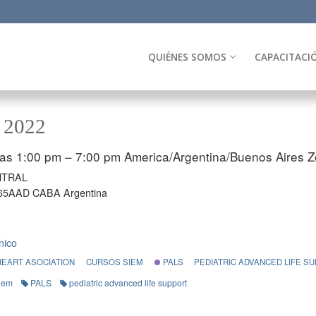
QUIÉNES SOMOS
CAPACITACI
 2022
las 1:00 pm – 7:00 pm
America/Argentina/Buenos Aires Z
NTRAL
65AAD CABA Argentina
nico
HEART ASOCIATION
CURSOS SIEM
PALS
PEDIATRIC ADVANCED LIFE S
iem
PALS
pediatric advanced life support