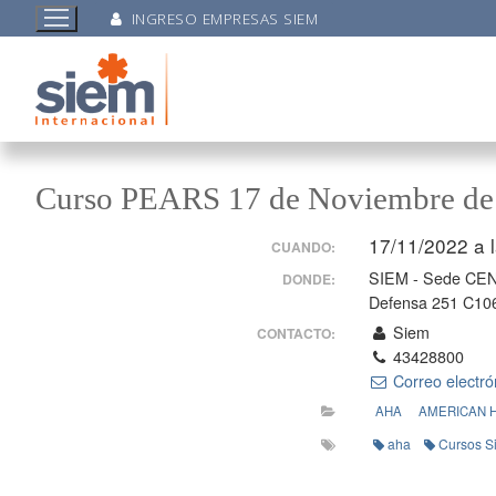
INGRESO EMPRESAS SIEM
Curso PEARS 17 de Noviembre de
17/11/2022 a 
CUANDO:
SIEM - Sede CE
DONDE:
Defensa 251 C10
Siem
CONTACTO:
43428800
Correo electró
AHA
AMERICAN 
aha
Cursos S